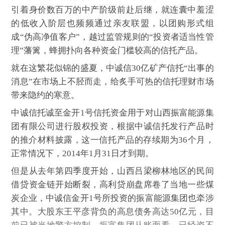
引着身价数百万的中产阶级前赴后继，就连囊中羞涩
的低收入阶层也频频通过亲友联盟，以团购形式组
成“伪高净值客户”，越过监管规则的“投资者适当性管
理”藩篱，蜂拥扑向各种资金门槛较高的信托产品。
就在这繁花似锦的盛夏，中诚信30亿矿产信托“出事的
消息”在市场上不胫而走，给炙手可热的信托理财市场
带来隐约的寒意。
中诚信托诚至金开1号信托资金用于对山西振富能源集
团有限公司进行股权投资，根据中诚信托发行产品时
的推介材料披露，这一信托产品的存续期为36个月，
正常情况下，2014年1月31日才到期。
但是从去年第四季度开始，山西吕梁柳林地区的民间
借贷资金链开始断裂，高利贷崩盘席卷了当地一些煤
炭企业，中诚信金开1号所投资的振富能源集团也牵涉
其中。大股东王平彦背负的高息债务高达50亿元，目