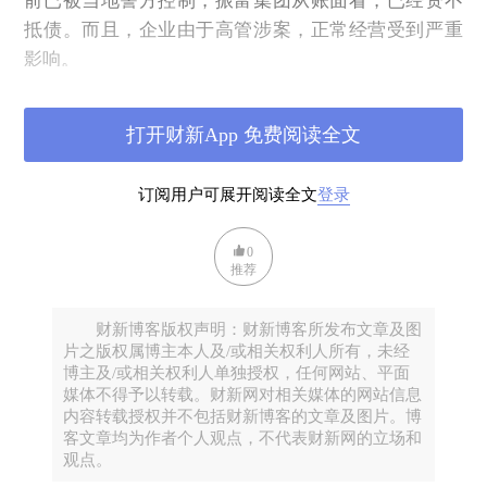
前已被当地警方控制，振富集团从账面看，已经资不
抵债。而且，企业由于高管涉案，正常经营受到严重
影响。
一旦振富集团倒闭，按照现行的《企业破产法》，清
偿分配顺序依次为，债权银行第一优先，其次偿还国
打开财新App 免费阅读全文
税、地方税，复次偿还有担保债务，然后是无担保债
务、清算破产费用，最后才是偿还股东权益。中诚信
订阅用户可展开阅读全文
登录
托诚至金开1号信托计划资金，对振富能源进行的是股
权投资。在企业资不抵债的情况下，颗粒无收是大概
0
推荐
率结局。
风险的黑洞已经非常清晰，媒体和公众关注的焦点不
财新博客版权声明：财新博客所发布文章及图
禁转移到另一个意义更为深远的问题上来：中诚信30
片之版权属博主本人及/或相关权利人所有，未经
亿信托资产的沉没，最后该由谁来埋单？是发行信托
博主及/或相关权利人单独授权，任何网站、平面
媒体不得予以转载。财新网对相关媒体的网站信息
产品的中诚信还是代销信托理财产品的工行？或者是
内容转载授权并不包括财新博客的文章及图片。博
购买信托产品的投资者？
客文章均为作者个人观点，不代表财新网的立场和
观点。
根据笔者了解的数据，2011年信托公司的融资收益率